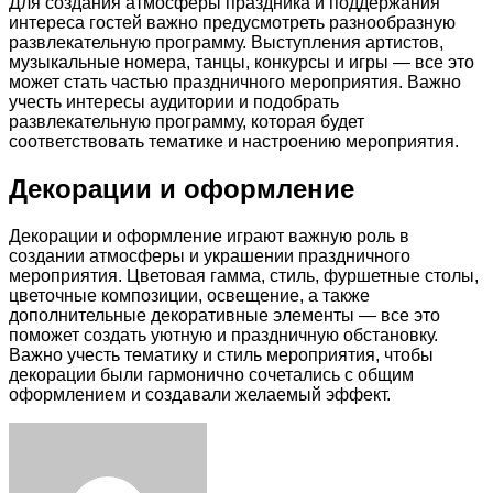
Для создания атмосферы праздника и поддержания
интереса гостей важно предусмотреть разнообразную
развлекательную программу. Выступления артистов,
музыкальные номера, танцы, конкурсы и игры — все это
может стать частью праздничного мероприятия. Важно
учесть интересы аудитории и подобрать
развлекательную программу, которая будет
соответствовать тематике и настроению мероприятия.
Декорации и оформление
Декорации и оформление играют важную роль в
создании атмосферы и украшении праздничного
мероприятия. Цветовая гамма, стиль, фуршетные столы,
цветочные композиции, освещение, а также
дополнительные декоративные элементы — все это
поможет создать уютную и праздничную обстановку.
Важно учесть тематику и стиль мероприятия, чтобы
декорации были гармонично сочетались с общим
оформлением и создавали желаемый эффект.
Facebook
Twitter
LinkedIn
Tumblr
Pinterest
Reddit
VKontakte
Odnoklassniki
Skype
WhatsApp
Telegram
Viber
Share
Print
via
Email