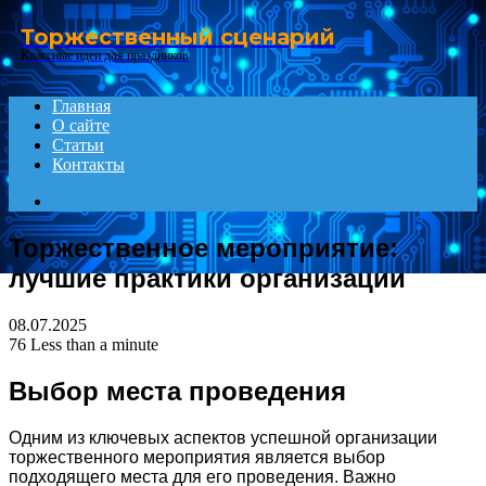
Menu
Торжественный сценарий
Классные идеи для праздников
Главная
О сайте
Статьи
Контакты
Search
for
Торжественное мероприятие:
лучшие практики организации
08.07.2025
76
Less than a minute
Выбор места проведения
Одним из ключевых аспектов успешной организации
торжественного мероприятия является выбор
подходящего места для его проведения. Важно