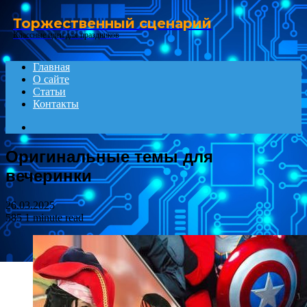
Menu
Торжественный сценарий
Классные идеи для праздников
Главная
О сайте
Статьи
Контакты
Search
for
Оригинальные темы для
вечеринки
26.03.2025
585
1 minute read