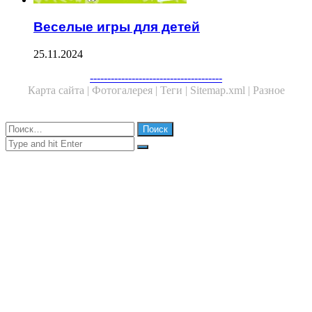
Веселые игры для детей
25.11.2024
Facebook
Twitter
WhatsApp
Telegram
--------------------------------------
Карта сайта |
Фотогалерея |
Теги |
Sitemap.xml |
Разное
Close
Найти:
Close
Search
for