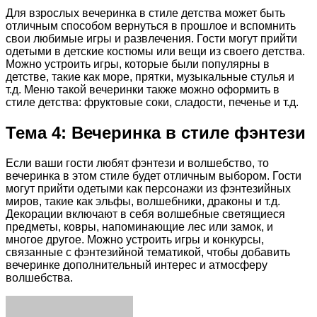
Для взрослых вечеринка в стиле детства может быть
отличным способом вернуться в прошлое и вспомнить
свои любимые игры и развлечения. Гости могут прийти
одетыми в детские костюмы или вещи из своего детства.
Можно устроить игры, которые были популярны в
детстве, такие как море, прятки, музыкальные стулья и
т.д. Меню такой вечеринки также можно оформить в
стиле детства: фруктовые соки, сладости, печенье и т.д.
Тема 4: Вечеринка в стиле фэнтези
Если ваши гости любят фэнтези и волшебство, то
вечеринка в этом стиле будет отличным выбором. Гости
могут прийти одетыми как персонажи из фэнтезийных
миров, такие как эльфы, волшебники, драконы и т.д.
Декорации включают в себя волшебные светящиеся
предметы, ковры, напоминающие лес или замок, и
многое другое. Можно устроить игры и конкурсы,
связанные с фэнтезийной тематикой, чтобы добавить
вечеринке дополнительный интерес и атмосферу
волшебства.
Facebook
Twitter
LinkedIn
Tumblr
Pinterest
Reddit
VKontakte
Odnoklassniki
Skype
WhatsApp
Telegram
Viber
Share
Print
via